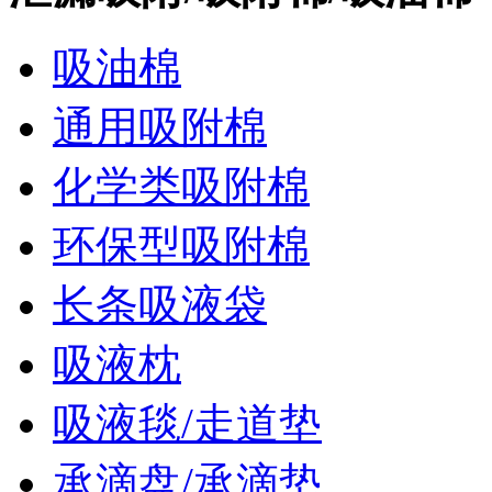
吸油棉
通用吸附棉
化学类吸附棉
环保型吸附棉
长条吸液袋
吸液枕
吸液毯/走道垫
承滴盘/承滴垫