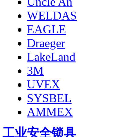
Uncle An
WELDAS
EAGLE
Draeger
LakeLand
3M
UVEX
SYSBEL
AMMEX
工业安全锁具