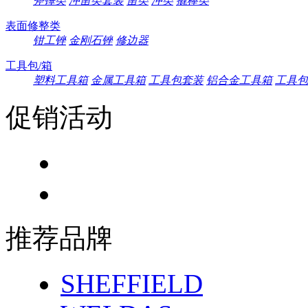
斧锤类
冲凿类套装
凿类
冲类
撬棒类
表面修整类
钳工锉
金刚石锉
修边器
工具包/箱
塑料工具箱
金属工具箱
工具包套装
铝合金工具箱
工具包
促销活动
推荐品牌
SHEFFIELD