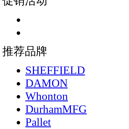
促销活动
推荐品牌
SHEFFIELD
DAMON
Whonton
DurhamMFG
Pallet