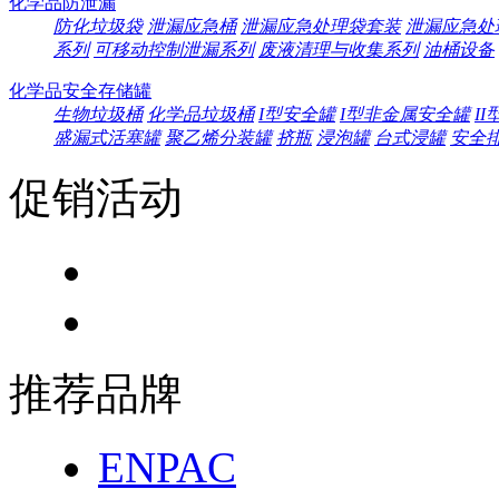
化学品防泄漏
防化垃圾袋
泄漏应急桶
泄漏应急处理袋套装
泄漏应急处
系列
可移动控制泄漏系列
废液清理与收集系列
油桶设备
化学品安全存储罐
生物垃圾桶
化学品垃圾桶
I型安全罐
I型非金属安全罐
I
盛漏式活塞罐
聚乙烯分装罐
挤瓶
浸泡罐
台式浸罐
安全
促销活动
推荐品牌
ENPAC