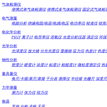
气体检测仪
便携式单气体检测仪
便携式多气体检测仪
固定式气体检
电气测量
电能分析
绝缘电阻/电容/电感/电压
电功率仪
校准仪
钳形
电化学分析
PH计
离子计
电导率仪
溶氧仪
水质分析仪器
滴定仪
环保
光学分析
光泽度仪
放大镜
分光光度仪
显微镜
应力仪
色差计
色度
物性分析
密度计
硬度计
浓度计
粘度计
粗糙度计
微粒度测定仪
热
量具量仪
角尺/卡规/塞尺/塞规
千分表
测厚仪
半径规
光栅尺
深度尺
力学测量
测力计
张力仪
扭力仪
衡器
其他
台称
桌称
天平