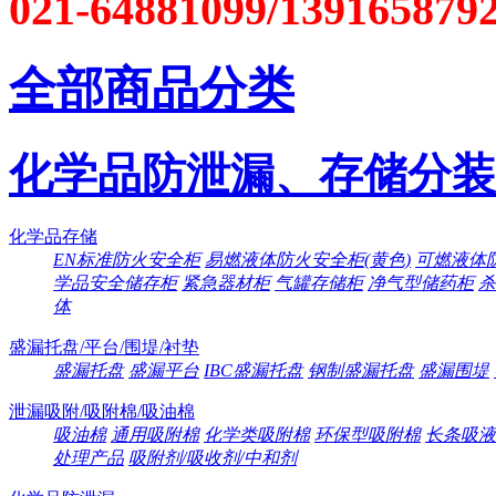
021-64881099/139165879
全部商品分类
化学品防泄漏、存储分装
化学品存储
EN标准防火安全柜
易燃液体防火安全柜(黄色)
可燃液体防
学品安全储存柜
紧急器材柜
气罐存储柜
净气型储药柜
杀
体
盛漏托盘/平台/围堤/衬垫
盛漏托盘
盛漏平台
IBC盛漏托盘
钢制盛漏托盘
盛漏围堤
泄漏吸附/吸附棉/吸油棉
吸油棉
通用吸附棉
化学类吸附棉
环保型吸附棉
长条吸液
处理产品
吸附剂/吸收剂/中和剂