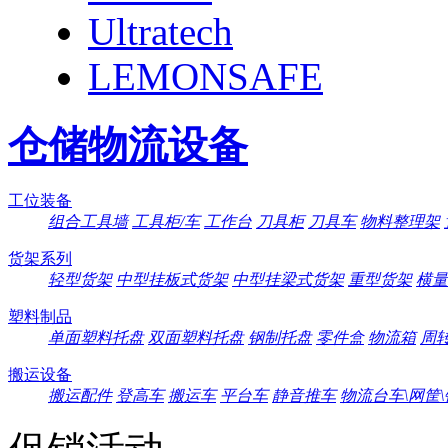
Ultratech
LEMONSAFE
仓储物流设备
工位装备
组合工具墙
工具柜/车
工作台
刀具柜
刀具车
物料整理架
货架系列
轻型货架
中型挂板式货架
中型挂梁式货架
重型货架
横量
塑料制品
单面塑料托盘
双面塑料托盘
钢制托盘
零件盒
物流箱
周
搬运设备
搬运配件
登高车
搬运车
平台车
静音推车
物流台车\网筐