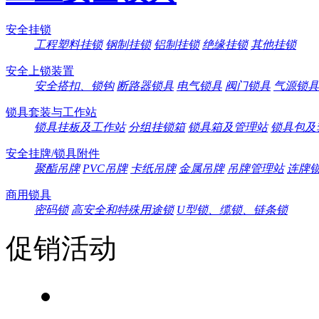
安全挂锁
工程塑料挂锁
钢制挂锁
铝制挂锁
绝缘挂锁
其他挂锁
安全上锁装置
安全搭扣、锁钩
断路器锁具
电气锁具
阀门锁具
气源锁具
锁具套装与工作站
锁具挂板及工作站
分组挂锁箱
锁具箱及管理站
锁具包及
安全挂牌/锁具附件
聚酯吊牌
PVC吊牌
卡纸吊牌
金属吊牌
吊牌管理站
连牌
商用锁具
密码锁
高安全和特殊用途锁
U型锁、缆锁、链条锁
促销活动