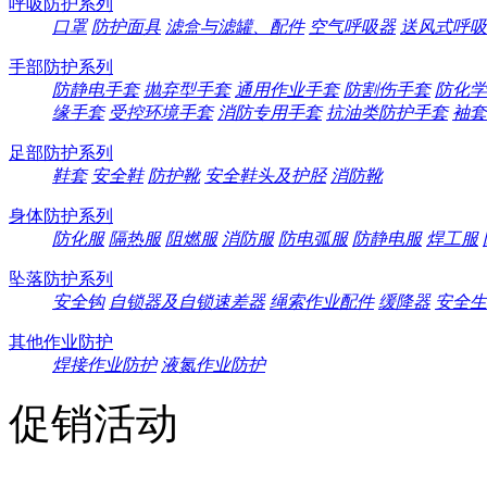
呼吸防护系列
口罩
防护面具
滤盒与滤罐、配件
空气呼吸器
送风式呼吸
手部防护系列
防静电手套
抛弃型手套
通用作业手套
防割伤手套
防化学
缘手套
受控环境手套
消防专用手套
抗油类防护手套
袖套
足部防护系列
鞋套
安全鞋
防护靴
安全鞋头及护胫
消防靴
身体防护系列
防化服
隔热服
阻燃服
消防服
防电弧服
防静电服
焊工服
坠落防护系列
安全钩
自锁器及自锁速差器
绳索作业配件
缓降器
安全生
其他作业防护
焊接作业防护
液氮作业防护
促销活动