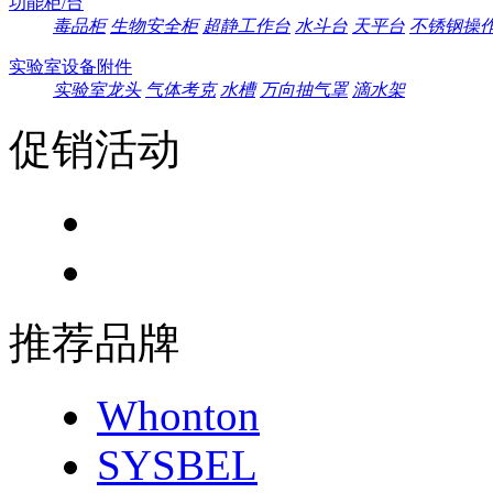
功能柜/台
毒品柜
生物安全柜
超静工作台
水斗台
天平台
不锈钢操
实验室设备附件
实验室龙头
气体考克
水槽
万向抽气罩
滴水架
促销活动
推荐品牌
Whonton
SYSBEL