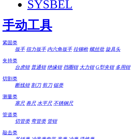
SYSBEL
手动工具
紧固类
扳手
扭力扳手
内六角扳手
拉铆枪
螺丝批
旋具头
夹持类
台虎钳
普通钳
绝缘钳
挡圈钳
大力钳
G型夹钳
多用钳
切割类
断线钳
割刀
剪刀
锯类
测量类
塞尺
卷尺
水平尺
不锈钢尺
管道类
切管类
弯管类
管钳
敲击类