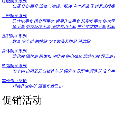
呼吸防护系列
口罩
防护面具
滤盒与滤罐、配件
空气呼吸器
送风式呼吸
手部防护系列
防静电手套
抛弃型手套
通用作业手套
防割伤手套
防化学
缘手套
受控环境手套
消防专用手套
抗油类防护手套
袖套
足部防护系列
鞋套
安全鞋
防护靴
安全鞋头及护胫
消防靴
身体防护系列
防化服
隔热服
阻燃服
消防服
防电弧服
防静电服
焊工服
坠落防护系列
安全钩
自锁器及自锁速差器
绳索作业配件
缓降器
安全生
其他作业防护
焊接作业防护
液氮作业防护
促销活动