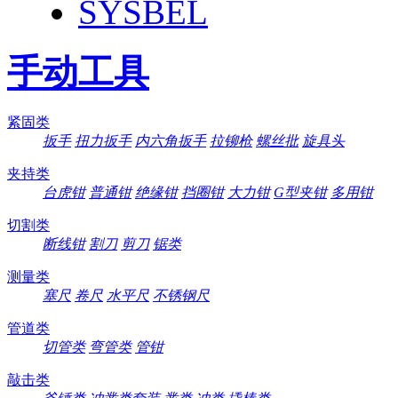
SYSBEL
手动工具
紧固类
扳手
扭力扳手
内六角扳手
拉铆枪
螺丝批
旋具头
夹持类
台虎钳
普通钳
绝缘钳
挡圈钳
大力钳
G型夹钳
多用钳
切割类
断线钳
割刀
剪刀
锯类
测量类
塞尺
卷尺
水平尺
不锈钢尺
管道类
切管类
弯管类
管钳
敲击类