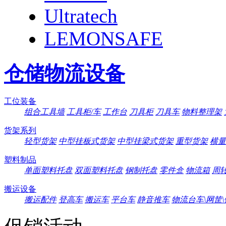
Ultratech
LEMONSAFE
仓储物流设备
工位装备
组合工具墙
工具柜/车
工作台
刀具柜
刀具车
物料整理架
货架系列
轻型货架
中型挂板式货架
中型挂梁式货架
重型货架
横量
塑料制品
单面塑料托盘
双面塑料托盘
钢制托盘
零件盒
物流箱
周
搬运设备
搬运配件
登高车
搬运车
平台车
静音推车
物流台车\网筐