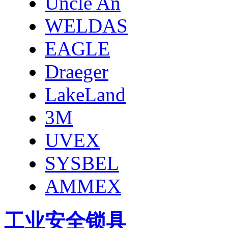
Uncle An
WELDAS
EAGLE
Draeger
LakeLand
3M
UVEX
SYSBEL
AMMEX
工业安全锁具