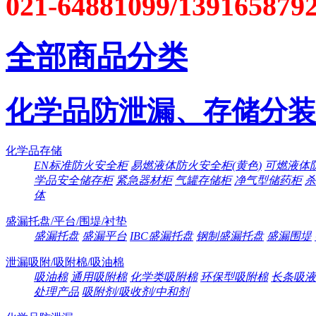
021-64881099/139165879
全部商品分类
化学品防泄漏、存储分装
化学品存储
EN标准防火安全柜
易燃液体防火安全柜(黄色)
可燃液体防
学品安全储存柜
紧急器材柜
气罐存储柜
净气型储药柜
杀
体
盛漏托盘/平台/围堤/衬垫
盛漏托盘
盛漏平台
IBC盛漏托盘
钢制盛漏托盘
盛漏围堤
泄漏吸附/吸附棉/吸油棉
吸油棉
通用吸附棉
化学类吸附棉
环保型吸附棉
长条吸液
处理产品
吸附剂/吸收剂/中和剂