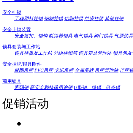
安全挂锁
工程塑料挂锁
钢制挂锁
铝制挂锁
绝缘挂锁
其他挂锁
安全上锁装置
安全搭扣、锁钩
断路器锁具
电气锁具
阀门锁具
气源锁具
锁具套装与工作站
锁具挂板及工作站
分组挂锁箱
锁具箱及管理站
锁具包及
安全挂牌/锁具附件
聚酯吊牌
PVC吊牌
卡纸吊牌
金属吊牌
吊牌管理站
连牌
商用锁具
密码锁
高安全和特殊用途锁
U型锁、缆锁、链条锁
促销活动