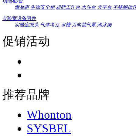
功能柜/台
毒品柜
生物安全柜
超静工作台
水斗台
天平台
不锈钢操
实验室设备附件
实验室龙头
气体考克
水槽
万向抽气罩
滴水架
促销活动
推荐品牌
Whonton
SYSBEL