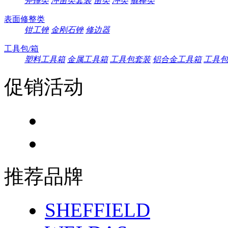
斧锤类
冲凿类套装
凿类
冲类
撬棒类
表面修整类
钳工锉
金刚石锉
修边器
工具包/箱
塑料工具箱
金属工具箱
工具包套装
铝合金工具箱
工具包
促销活动
推荐品牌
SHEFFIELD