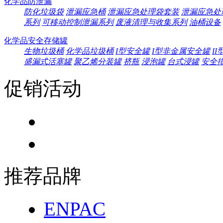
化学品防泄漏
防化垃圾袋
泄漏应急桶
泄漏应急处理袋套装
泄漏应急处
系列
可移动控制泄漏系列
废液清理与收集系列
油桶设备
化学品安全存储罐
生物垃圾桶
化学品垃圾桶
I型安全罐
I型非金属安全罐
I
盛漏式活塞罐
聚乙烯分装罐
挤瓶
浸泡罐
台式浸罐
安全
促销活动
推荐品牌
ENPAC