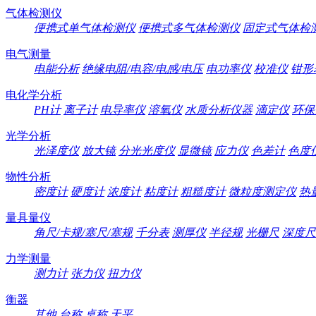
气体检测仪
便携式单气体检测仪
便携式多气体检测仪
固定式气体检
电气测量
电能分析
绝缘电阻/电容/电感/电压
电功率仪
校准仪
钳形
电化学分析
PH计
离子计
电导率仪
溶氧仪
水质分析仪器
滴定仪
环保
光学分析
光泽度仪
放大镜
分光光度仪
显微镜
应力仪
色差计
色度
物性分析
密度计
硬度计
浓度计
粘度计
粗糙度计
微粒度测定仪
热
量具量仪
角尺/卡规/塞尺/塞规
千分表
测厚仪
半径规
光栅尺
深度尺
力学测量
测力计
张力仪
扭力仪
衡器
其他
台称
桌称
天平