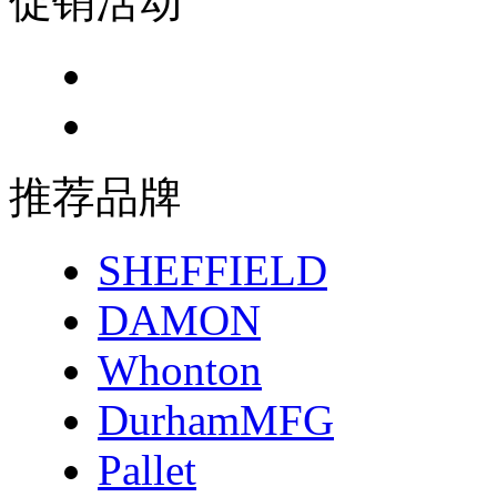
促销活动
推荐品牌
SHEFFIELD
DAMON
Whonton
DurhamMFG
Pallet