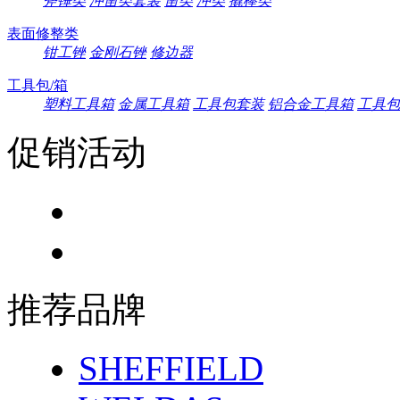
斧锤类
冲凿类套装
凿类
冲类
撬棒类
表面修整类
钳工锉
金刚石锉
修边器
工具包/箱
塑料工具箱
金属工具箱
工具包套装
铝合金工具箱
工具包
促销活动
推荐品牌
SHEFFIELD