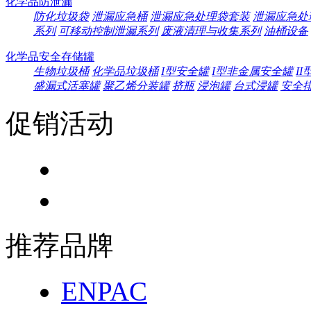
化学品防泄漏
防化垃圾袋
泄漏应急桶
泄漏应急处理袋套装
泄漏应急处
系列
可移动控制泄漏系列
废液清理与收集系列
油桶设备
化学品安全存储罐
生物垃圾桶
化学品垃圾桶
I型安全罐
I型非金属安全罐
I
盛漏式活塞罐
聚乙烯分装罐
挤瓶
浸泡罐
台式浸罐
安全
促销活动
推荐品牌
ENPAC