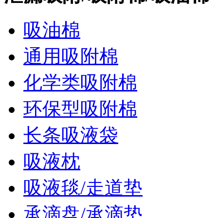
吸油棉
通用吸附棉
化学类吸附棉
环保型吸附棉
长条吸液袋
吸液枕
吸液毯/走道垫
承滴盘/承滴垫