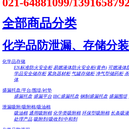
021-64881099/139165879
全部商品分类
化学品防泄漏、存储分装
化学品存储
EN标准防火安全柜
易燃液体防火安全柜(黄色)
可燃液体防
学品安全储存柜
紧急器材柜
气罐存储柜
净气型储药柜
杀
体
盛漏托盘/平台/围堤/衬垫
盛漏托盘
盛漏平台
IBC盛漏托盘
钢制盛漏托盘
盛漏围堤
泄漏吸附/吸附棉/吸油棉
吸油棉
通用吸附棉
化学类吸附棉
环保型吸附棉
长条吸液
处理产品
吸附剂/吸收剂/中和剂