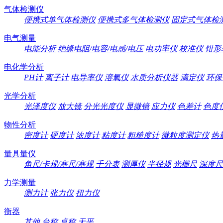
气体检测仪
便携式单气体检测仪
便携式多气体检测仪
固定式气体检
电气测量
电能分析
绝缘电阻/电容/电感/电压
电功率仪
校准仪
钳形
电化学分析
PH计
离子计
电导率仪
溶氧仪
水质分析仪器
滴定仪
环保
光学分析
光泽度仪
放大镜
分光光度仪
显微镜
应力仪
色差计
色度
物性分析
密度计
硬度计
浓度计
粘度计
粗糙度计
微粒度测定仪
热
量具量仪
角尺/卡规/塞尺/塞规
千分表
测厚仪
半径规
光栅尺
深度尺
力学测量
测力计
张力仪
扭力仪
衡器
其他
台称
桌称
天平