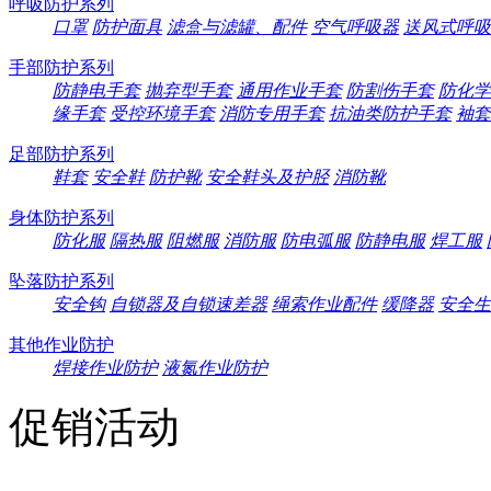
呼吸防护系列
口罩
防护面具
滤盒与滤罐、配件
空气呼吸器
送风式呼吸
手部防护系列
防静电手套
抛弃型手套
通用作业手套
防割伤手套
防化学
缘手套
受控环境手套
消防专用手套
抗油类防护手套
袖套
足部防护系列
鞋套
安全鞋
防护靴
安全鞋头及护胫
消防靴
身体防护系列
防化服
隔热服
阻燃服
消防服
防电弧服
防静电服
焊工服
坠落防护系列
安全钩
自锁器及自锁速差器
绳索作业配件
缓降器
安全生
其他作业防护
焊接作业防护
液氮作业防护
促销活动