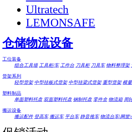
Ultratech
LEMONSAFE
仓储物流设备
工位装备
组合工具墙
工具柜/车
工作台
刀具柜
刀具车
物料整理架
货架系列
轻型货架
中型挂板式货架
中型挂梁式货架
重型货架
横量
塑料制品
单面塑料托盘
双面塑料托盘
钢制托盘
零件盒
物流箱
周
搬运设备
搬运配件
登高车
搬运车
平台车
静音推车
物流台车\网筐