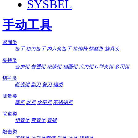
SYSBEL
手动工具
紧固类
扳手
扭力扳手
内六角扳手
拉铆枪
螺丝批
旋具头
夹持类
台虎钳
普通钳
绝缘钳
挡圈钳
大力钳
G型夹钳
多用钳
切割类
断线钳
割刀
剪刀
锯类
测量类
塞尺
卷尺
水平尺
不锈钢尺
管道类
切管类
弯管类
管钳
敲击类