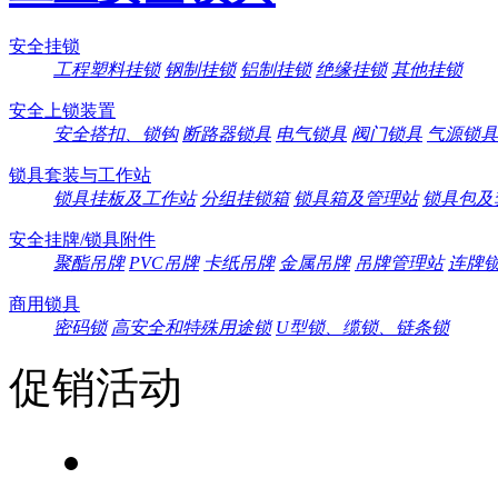
安全挂锁
工程塑料挂锁
钢制挂锁
铝制挂锁
绝缘挂锁
其他挂锁
安全上锁装置
安全搭扣、锁钩
断路器锁具
电气锁具
阀门锁具
气源锁具
锁具套装与工作站
锁具挂板及工作站
分组挂锁箱
锁具箱及管理站
锁具包及
安全挂牌/锁具附件
聚酯吊牌
PVC吊牌
卡纸吊牌
金属吊牌
吊牌管理站
连牌
商用锁具
密码锁
高安全和特殊用途锁
U型锁、缆锁、链条锁
促销活动