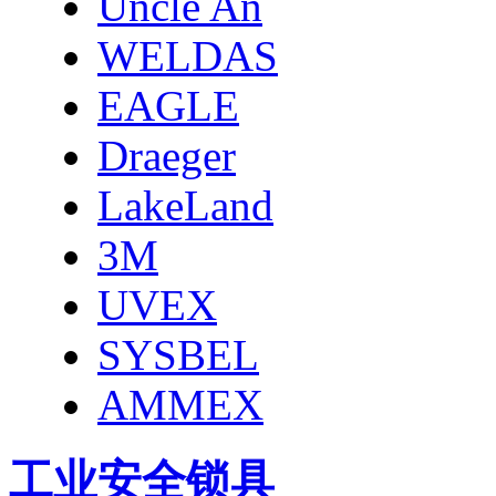
Uncle An
WELDAS
EAGLE
Draeger
LakeLand
3M
UVEX
SYSBEL
AMMEX
工业安全锁具