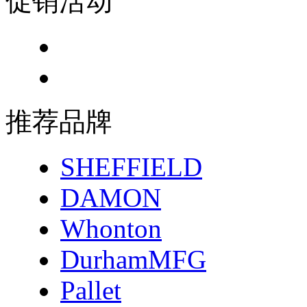
促销活动
推荐品牌
SHEFFIELD
DAMON
Whonton
DurhamMFG
Pallet