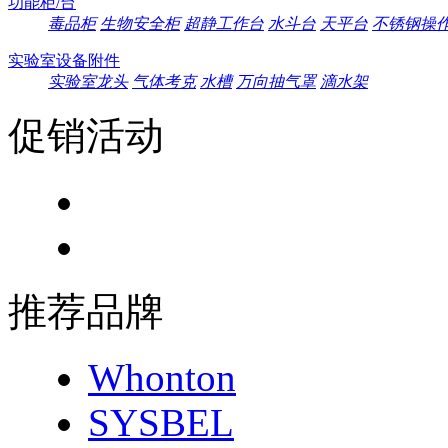
功能柜/台
毒品柜
生物安全柜
超静工作台
水斗台
天平台
不锈钢操
实验室设备附件
实验室龙头
气体考克
水槽
万向抽气罩
滴水架
促销活动
推荐品牌
Whonton
SYSBEL