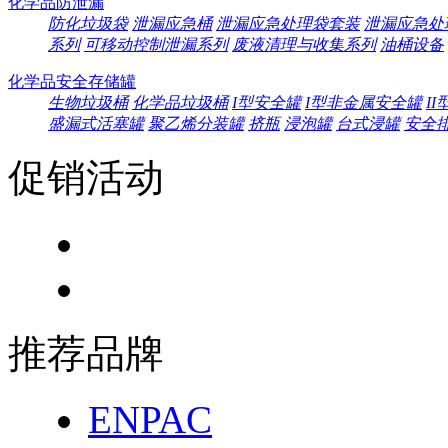
化学品防泄漏
防化垃圾袋
泄漏应急桶
泄漏应急处理袋套装
泄漏应急处
系列
可移动控制泄漏系列
废液清理与收集系列
油桶设备
化学品安全存储罐
生物垃圾桶
化学品垃圾桶
I型安全罐
I型非金属安全罐
I
盛漏式活塞罐
聚乙烯分装罐
挤瓶
浸泡罐
台式浸罐
安全
促销活动
推荐品牌
ENPAC