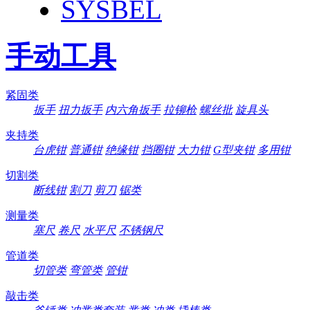
SYSBEL
手动工具
紧固类
扳手
扭力扳手
内六角扳手
拉铆枪
螺丝批
旋具头
夹持类
台虎钳
普通钳
绝缘钳
挡圈钳
大力钳
G型夹钳
多用钳
切割类
断线钳
割刀
剪刀
锯类
测量类
塞尺
卷尺
水平尺
不锈钢尺
管道类
切管类
弯管类
管钳
敲击类