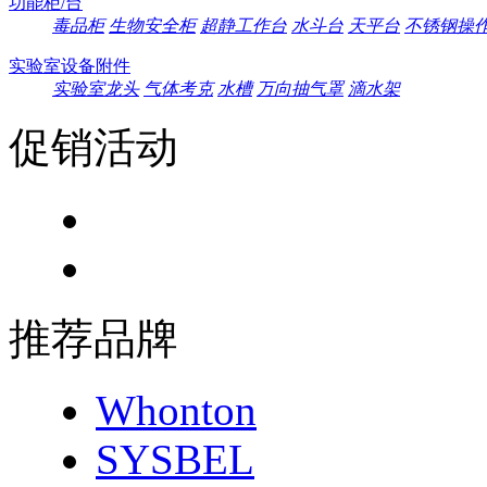
功能柜/台
毒品柜
生物安全柜
超静工作台
水斗台
天平台
不锈钢操
实验室设备附件
实验室龙头
气体考克
水槽
万向抽气罩
滴水架
促销活动
推荐品牌
Whonton
SYSBEL