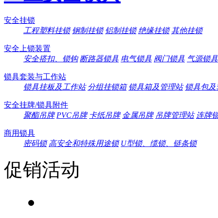
安全挂锁
工程塑料挂锁
钢制挂锁
铝制挂锁
绝缘挂锁
其他挂锁
安全上锁装置
安全搭扣、锁钩
断路器锁具
电气锁具
阀门锁具
气源锁具
锁具套装与工作站
锁具挂板及工作站
分组挂锁箱
锁具箱及管理站
锁具包及
安全挂牌/锁具附件
聚酯吊牌
PVC吊牌
卡纸吊牌
金属吊牌
吊牌管理站
连牌
商用锁具
密码锁
高安全和特殊用途锁
U型锁、缆锁、链条锁
促销活动