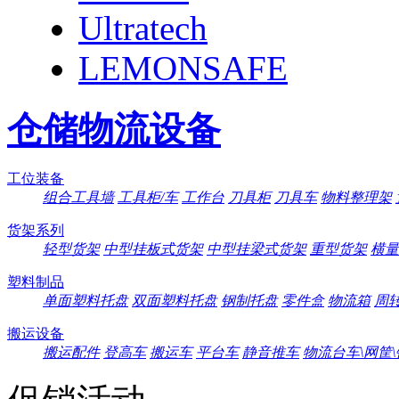
Ultratech
LEMONSAFE
仓储物流设备
工位装备
组合工具墙
工具柜/车
工作台
刀具柜
刀具车
物料整理架
货架系列
轻型货架
中型挂板式货架
中型挂梁式货架
重型货架
横量
塑料制品
单面塑料托盘
双面塑料托盘
钢制托盘
零件盒
物流箱
周
搬运设备
搬运配件
登高车
搬运车
平台车
静音推车
物流台车\网筐