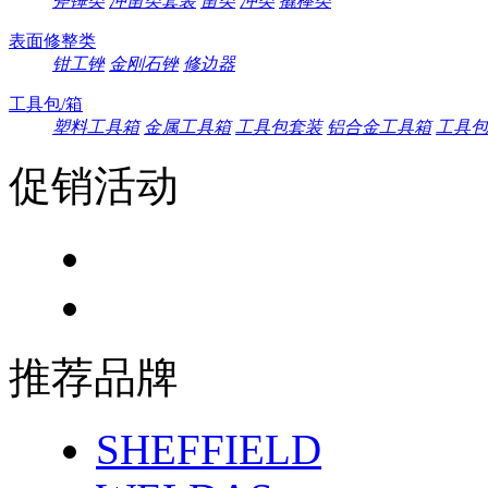
斧锤类
冲凿类套装
凿类
冲类
撬棒类
表面修整类
钳工锉
金刚石锉
修边器
工具包/箱
塑料工具箱
金属工具箱
工具包套装
铝合金工具箱
工具包
促销活动
推荐品牌
SHEFFIELD