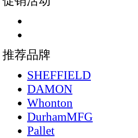
促销活动
推荐品牌
SHEFFIELD
DAMON
Whonton
DurhamMFG
Pallet