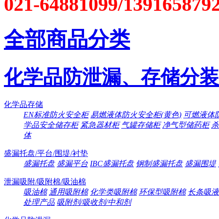
021-64881099/139165879
全部商品分类
化学品防泄漏、存储分装
化学品存储
EN标准防火安全柜
易燃液体防火安全柜(黄色)
可燃液体防
学品安全储存柜
紧急器材柜
气罐存储柜
净气型储药柜
杀
体
盛漏托盘/平台/围堤/衬垫
盛漏托盘
盛漏平台
IBC盛漏托盘
钢制盛漏托盘
盛漏围堤
泄漏吸附/吸附棉/吸油棉
吸油棉
通用吸附棉
化学类吸附棉
环保型吸附棉
长条吸液
处理产品
吸附剂/吸收剂/中和剂