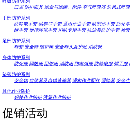
呼吸防护系列
口罩
防护面具
滤盒与滤罐、配件
空气呼吸器
送风式呼吸
手部防护系列
防静电手套
抛弃型手套
通用作业手套
防割伤手套
防化学
缘手套
受控环境手套
消防专用手套
抗油类防护手套
袖套
足部防护系列
鞋套
安全鞋
防护靴
安全鞋头及护胫
消防靴
身体防护系列
防化服
隔热服
阻燃服
消防服
防电弧服
防静电服
焊工服
坠落防护系列
安全钩
自锁器及自锁速差器
绳索作业配件
缓降器
安全生
其他作业防护
焊接作业防护
液氮作业防护
促销活动