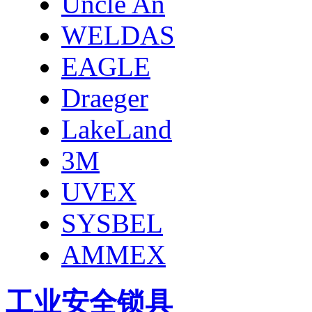
Uncle An
WELDAS
EAGLE
Draeger
LakeLand
3M
UVEX
SYSBEL
AMMEX
工业安全锁具