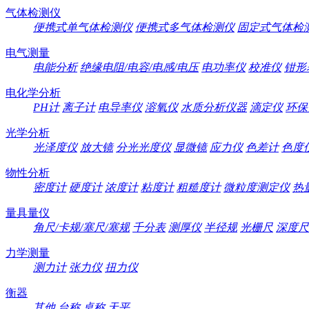
气体检测仪
便携式单气体检测仪
便携式多气体检测仪
固定式气体检
电气测量
电能分析
绝缘电阻/电容/电感/电压
电功率仪
校准仪
钳形
电化学分析
PH计
离子计
电导率仪
溶氧仪
水质分析仪器
滴定仪
环保
光学分析
光泽度仪
放大镜
分光光度仪
显微镜
应力仪
色差计
色度
物性分析
密度计
硬度计
浓度计
粘度计
粗糙度计
微粒度测定仪
热
量具量仪
角尺/卡规/塞尺/塞规
千分表
测厚仪
半径规
光栅尺
深度尺
力学测量
测力计
张力仪
扭力仪
衡器
其他
台称
桌称
天平