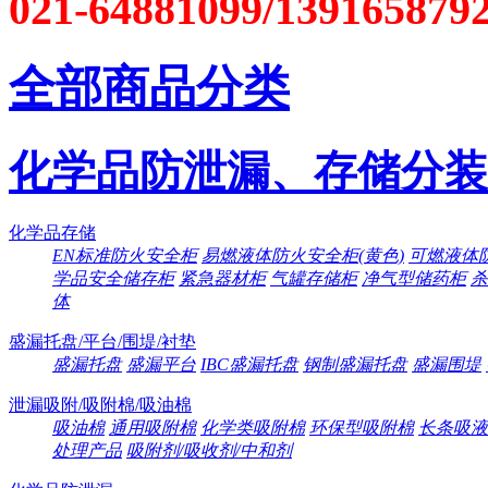
021-64881099/139165879
全部商品分类
化学品防泄漏、存储分装
化学品存储
EN标准防火安全柜
易燃液体防火安全柜(黄色)
可燃液体防
学品安全储存柜
紧急器材柜
气罐存储柜
净气型储药柜
杀
体
盛漏托盘/平台/围堤/衬垫
盛漏托盘
盛漏平台
IBC盛漏托盘
钢制盛漏托盘
盛漏围堤
泄漏吸附/吸附棉/吸油棉
吸油棉
通用吸附棉
化学类吸附棉
环保型吸附棉
长条吸液
处理产品
吸附剂/吸收剂/中和剂