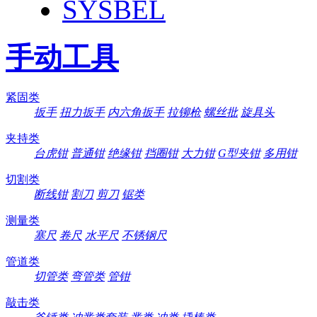
SYSBEL
手动工具
紧固类
扳手
扭力扳手
内六角扳手
拉铆枪
螺丝批
旋具头
夹持类
台虎钳
普通钳
绝缘钳
挡圈钳
大力钳
G型夹钳
多用钳
切割类
断线钳
割刀
剪刀
锯类
测量类
塞尺
卷尺
水平尺
不锈钢尺
管道类
切管类
弯管类
管钳
敲击类