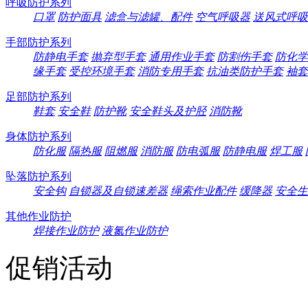
呼吸防护系列
口罩
防护面具
滤盒与滤罐、配件
空气呼吸器
送风式呼吸
手部防护系列
防静电手套
抛弃型手套
通用作业手套
防割伤手套
防化学
缘手套
受控环境手套
消防专用手套
抗油类防护手套
袖套
足部防护系列
鞋套
安全鞋
防护靴
安全鞋头及护胫
消防靴
身体防护系列
防化服
隔热服
阻燃服
消防服
防电弧服
防静电服
焊工服
坠落防护系列
安全钩
自锁器及自锁速差器
绳索作业配件
缓降器
安全生
其他作业防护
焊接作业防护
液氮作业防护
促销活动