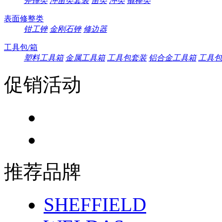
斧锤类
冲凿类套装
凿类
冲类
撬棒类
表面修整类
钳工锉
金刚石锉
修边器
工具包/箱
塑料工具箱
金属工具箱
工具包套装
铝合金工具箱
工具包
促销活动
推荐品牌
SHEFFIELD