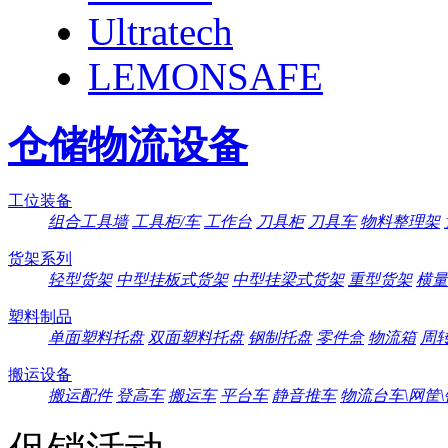
Ultratech
LEMONSAFE
仓储物流设备
工位装备
组合工具墙
工具柜/车
工作台
刀具柜
刀具车
物料整理架
货架系列
轻型货架
中型挂板式货架
中型挂梁式货架
重型货架
横量
塑料制品
单面塑料托盘
双面塑料托盘
钢制托盘
零件盒
物流箱
周
搬运设备
搬运配件
登高车
搬运车
平台车
静音推车
物流台车\网筐