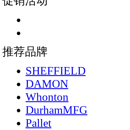
促销活动
推荐品牌
SHEFFIELD
DAMON
Whonton
DurhamMFG
Pallet