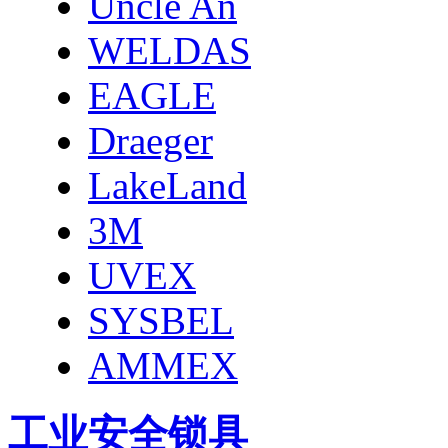
Uncle An
WELDAS
EAGLE
Draeger
LakeLand
3M
UVEX
SYSBEL
AMMEX
工业安全锁具