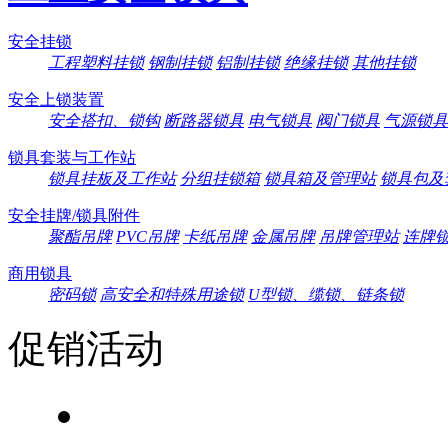
安全挂锁
工程塑料挂锁
钢制挂锁
铝制挂锁
绝缘挂锁
其他挂锁
安全上锁装置
安全搭扣、锁钩
断路器锁具
电气锁具
阀门锁具
气源锁具
锁具套装与工作站
锁具挂板及工作站
分组挂锁箱
锁具箱及管理站
锁具包及
安全挂牌/锁具附件
聚酯吊牌
PVC吊牌
卡纸吊牌
金属吊牌
吊牌管理站
连牌
商用锁具
密码锁
高安全和特殊用途锁
U型锁、缆锁、链条锁
促销活动