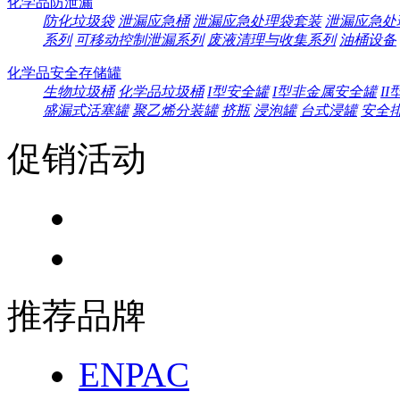
化学品防泄漏
防化垃圾袋
泄漏应急桶
泄漏应急处理袋套装
泄漏应急处
系列
可移动控制泄漏系列
废液清理与收集系列
油桶设备
化学品安全存储罐
生物垃圾桶
化学品垃圾桶
I型安全罐
I型非金属安全罐
I
盛漏式活塞罐
聚乙烯分装罐
挤瓶
浸泡罐
台式浸罐
安全
促销活动
推荐品牌
ENPAC