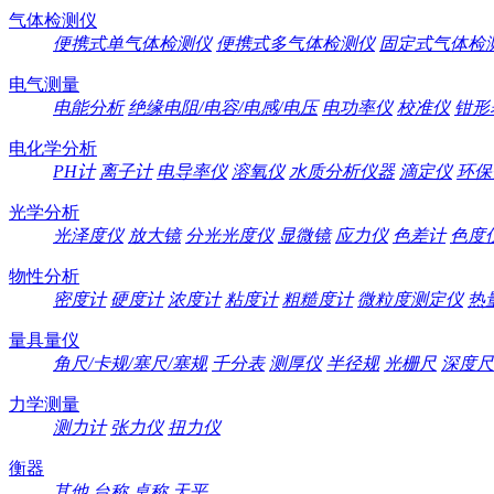
气体检测仪
便携式单气体检测仪
便携式多气体检测仪
固定式气体检
电气测量
电能分析
绝缘电阻/电容/电感/电压
电功率仪
校准仪
钳形
电化学分析
PH计
离子计
电导率仪
溶氧仪
水质分析仪器
滴定仪
环保
光学分析
光泽度仪
放大镜
分光光度仪
显微镜
应力仪
色差计
色度
物性分析
密度计
硬度计
浓度计
粘度计
粗糙度计
微粒度测定仪
热
量具量仪
角尺/卡规/塞尺/塞规
千分表
测厚仪
半径规
光栅尺
深度尺
力学测量
测力计
张力仪
扭力仪
衡器
其他
台称
桌称
天平