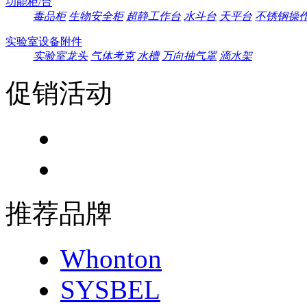
功能柜/台
毒品柜
生物安全柜
超静工作台
水斗台
天平台
不锈钢操
实验室设备附件
实验室龙头
气体考克
水槽
万向抽气罩
滴水架
促销活动
推荐品牌
Whonton
SYSBEL