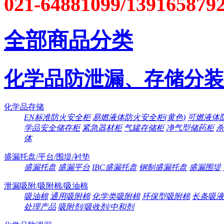
021-64881099/139165879
全部商品分类
化学品防泄漏、存储分装
化学品存储
EN标准防火安全柜
易燃液体防火安全柜(黄色)
可燃液体防
学品安全储存柜
紧急器材柜
气罐存储柜
净气型储药柜
杀
体
盛漏托盘/平台/围堤/衬垫
盛漏托盘
盛漏平台
IBC盛漏托盘
钢制盛漏托盘
盛漏围堤
泄漏吸附/吸附棉/吸油棉
吸油棉
通用吸附棉
化学类吸附棉
环保型吸附棉
长条吸液
处理产品
吸附剂/吸收剂/中和剂