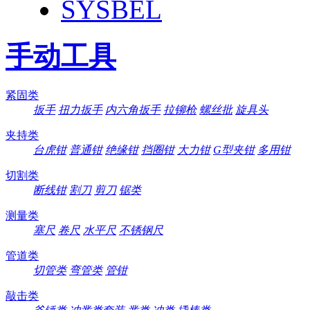
SYSBEL
手动工具
紧固类
扳手
扭力扳手
内六角扳手
拉铆枪
螺丝批
旋具头
夹持类
台虎钳
普通钳
绝缘钳
挡圈钳
大力钳
G型夹钳
多用钳
切割类
断线钳
割刀
剪刀
锯类
测量类
塞尺
卷尺
水平尺
不锈钢尺
管道类
切管类
弯管类
管钳
敲击类