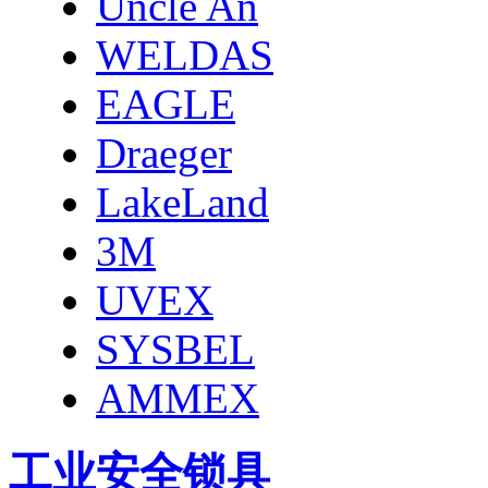
Uncle An
WELDAS
EAGLE
Draeger
LakeLand
3M
UVEX
SYSBEL
AMMEX
工业安全锁具