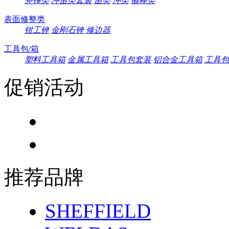
斧锤类
冲凿类套装
凿类
冲类
撬棒类
表面修整类
钳工锉
金刚石锉
修边器
工具包/箱
塑料工具箱
金属工具箱
工具包套装
铝合金工具箱
工具包
促销活动
推荐品牌
SHEFFIELD