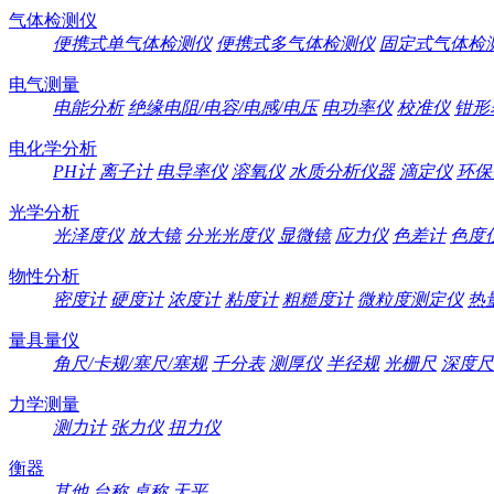
气体检测仪
便携式单气体检测仪
便携式多气体检测仪
固定式气体检
电气测量
电能分析
绝缘电阻/电容/电感/电压
电功率仪
校准仪
钳形
电化学分析
PH计
离子计
电导率仪
溶氧仪
水质分析仪器
滴定仪
环保
光学分析
光泽度仪
放大镜
分光光度仪
显微镜
应力仪
色差计
色度
物性分析
密度计
硬度计
浓度计
粘度计
粗糙度计
微粒度测定仪
热
量具量仪
角尺/卡规/塞尺/塞规
千分表
测厚仪
半径规
光栅尺
深度尺
力学测量
测力计
张力仪
扭力仪
衡器
其他
台称
桌称
天平