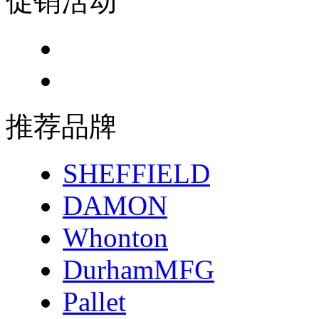
促销活动
推荐品牌
SHEFFIELD
DAMON
Whonton
DurhamMFG
Pallet