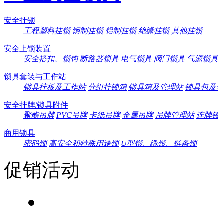
安全挂锁
工程塑料挂锁
钢制挂锁
铝制挂锁
绝缘挂锁
其他挂锁
安全上锁装置
安全搭扣、锁钩
断路器锁具
电气锁具
阀门锁具
气源锁具
锁具套装与工作站
锁具挂板及工作站
分组挂锁箱
锁具箱及管理站
锁具包及
安全挂牌/锁具附件
聚酯吊牌
PVC吊牌
卡纸吊牌
金属吊牌
吊牌管理站
连牌
商用锁具
密码锁
高安全和特殊用途锁
U型锁、缆锁、链条锁
促销活动