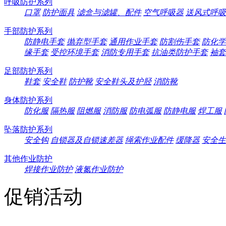
呼吸防护系列
口罩
防护面具
滤盒与滤罐、配件
空气呼吸器
送风式呼吸
手部防护系列
防静电手套
抛弃型手套
通用作业手套
防割伤手套
防化学
缘手套
受控环境手套
消防专用手套
抗油类防护手套
袖套
足部防护系列
鞋套
安全鞋
防护靴
安全鞋头及护胫
消防靴
身体防护系列
防化服
隔热服
阻燃服
消防服
防电弧服
防静电服
焊工服
坠落防护系列
安全钩
自锁器及自锁速差器
绳索作业配件
缓降器
安全生
其他作业防护
焊接作业防护
液氮作业防护
促销活动