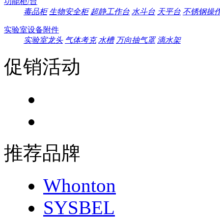
功能柜/台
毒品柜
生物安全柜
超静工作台
水斗台
天平台
不锈钢操
实验室设备附件
实验室龙头
气体考克
水槽
万向抽气罩
滴水架
促销活动
推荐品牌
Whonton
SYSBEL