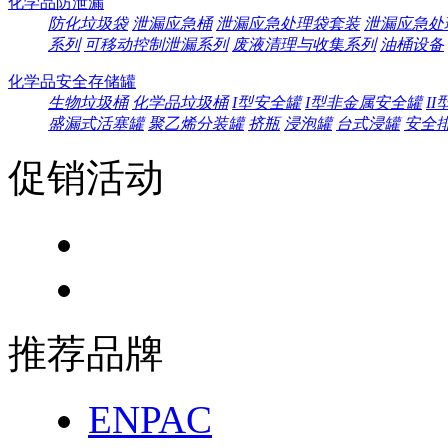
化学品防泄漏
防化垃圾袋
泄漏应急桶
泄漏应急处理袋套装
泄漏应急处
系列
可移动控制泄漏系列
废液清理与收集系列
油桶设备
化学品安全存储罐
生物垃圾桶
化学品垃圾桶
I型安全罐
I型非金属安全罐
I
盛漏式活塞罐
聚乙烯分装罐
挤瓶
浸泡罐
台式浸罐
安全
促销活动
推荐品牌
ENPAC