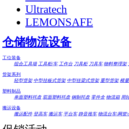
Ultratech
LEMONSAFE
仓储物流设备
工位装备
组合工具墙
工具柜/车
工作台
刀具柜
刀具车
物料整理架
货架系列
轻型货架
中型挂板式货架
中型挂梁式货架
重型货架
横量
塑料制品
单面塑料托盘
双面塑料托盘
钢制托盘
零件盒
物流箱
周
搬运设备
搬运配件
登高车
搬运车
平台车
静音推车
物流台车\网筐